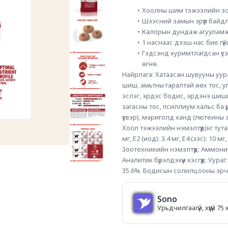
Хоолны шим тэжээлийн зо
Шээсний замын эрүүл байдлы
Калорын дундаж агууламж н
1 наснаас дээш нас бие гү
Гэдсэнд хуримтлагдсан үс
өгнө.
Найрлага: Хатаасан шувууны уура
шиш, амьтны гаралтай өөх тос, у
эслэг, эрдэс бодис, эрдэнэ шиш
загасны тос, псиллиум хальс ба 
үүсвэр), мариголд ханд (лютеины эх
Хоол тэжээлийн нэмэлтүүд(кг тутам
мг, E2 (иод): 3.4 мг, E4 (зэс): 10 мг
Зоотехникийн нэмэлтүүд: Аммонийн
Аналитик бүрэлдэхүүн хэсгүүд: Уураг: 
35.6%. Бодисын солилцооны эрчим
Sono
Урьдчилгаагүй, хүүгүй 7