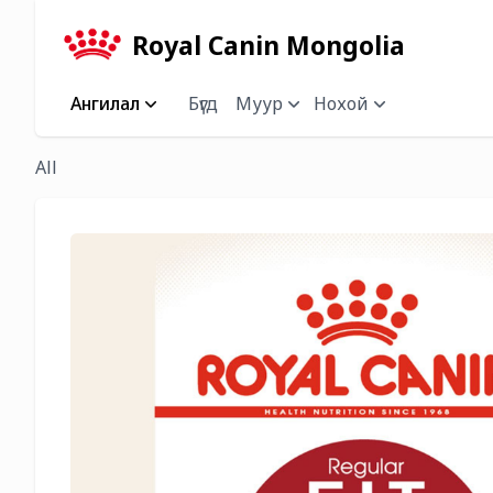
Royal Canin Mongolia
Ангилал
Бүгд
Муур
Нохой
All