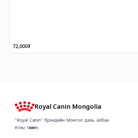
72,000
₮
Royal Canin Mongolia
"Royal Canin" брэндийн Монгол дахь албан
ёсны төлөөлөгч.