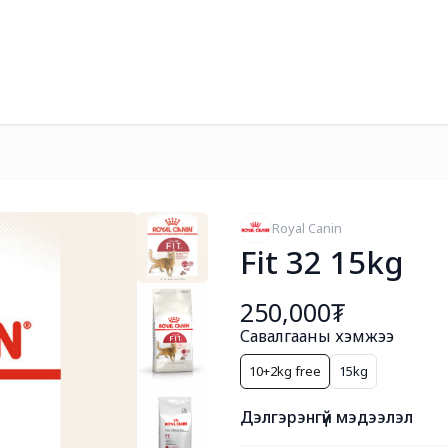
Royal Canin
Fit 32 15kg
250,000₮
Савалгааны хэмжээ
10+2kg free
15kg
Дэлгэрэнгүй мэдээлэл