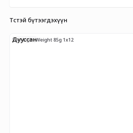
Төстэй бүтээгдэхүүн
Дууссан
Wet Light Weight 85g 1x12