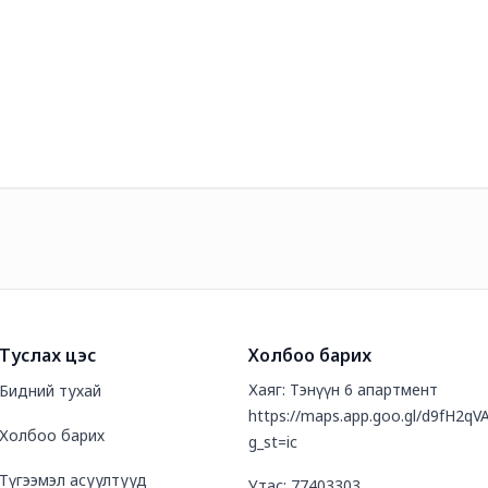
Туслах цэс
Холбоо барих
Хаяг: Тэнүүн 6 апартмент
Бидний тухай
https://maps.app.goo.gl/d9fH2
Холбоо барих
g_st=ic
Түгээмэл асуултууд
Утас: 77403303