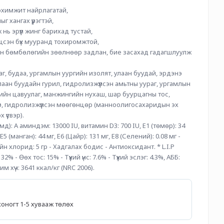
химжит найрлагатай,
г хангах үүрэгтэй,
ь эрүүл жинг барихад тустай,
йцсэн бүх мууранд тохиромжтой,
эн бөмбөлөгийн зөөлнөөр задлан, бие засахад гадагшлуулж 
г, будаа, ургамлын уургийн изолят, улаан буудай, эрдэнэ 
лаан буудайн гурил, гидролизжүүлсэн амьтны уураг, ургамлын 
ийн цавуулаг, манжингийн нухаш, шар буурцагны тос, 
үр, гидролизжүүлсэн мөөгөнцөр (манноолигосахаридын эх 
 үүсвэр).
д): А аминдэм: 13000 IU, витамин D3: 700 IU, E1 (төмөр): 34 
, E5 (манган): 44 мг, E6 (Цайр): 131 мг, E8 (Селений): 0.08 мг - 
 хлорид: 5 гр - Хадгалах бодис - Антиоксидант. * L.I.P
32% - Өөх тос: 15% - Түүхий үнс: 7.6% - Түүхий эслэг: 4.3%, АББ: 
 хүч: 3641 ккал/кг (NRC 2006).
5 хоногт 1-5 хувааж төлөх