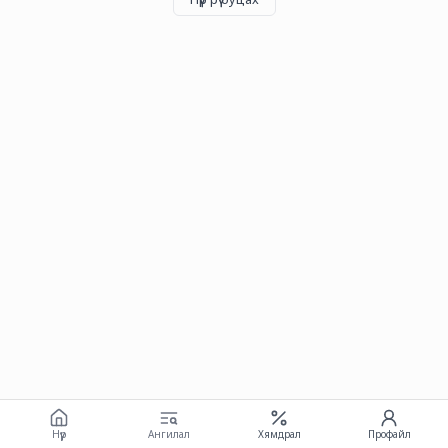
Нүүр
Ангилал
Хямдрал
Профайл