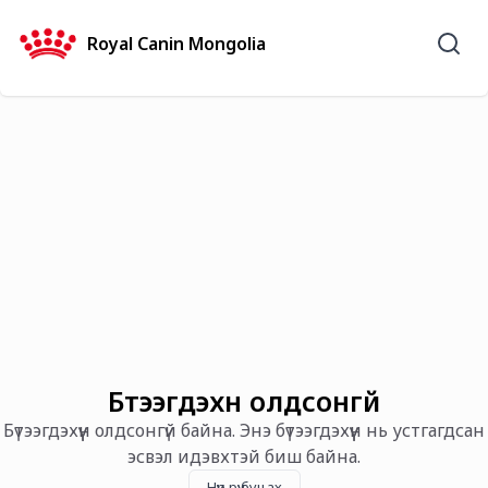
Royal Canin Mongolia
Бүтээгдэхүүн олдсонгүй
Бүтээгдэхүүн олдсонгүй байна. Энэ бүтээгдэхүүн нь устгагдсан
эсвэл идэвхтэй биш байна.
Нүүр рүү буцах